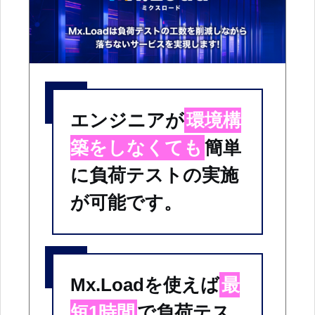
エンジニアが
環境構
築をしなくても
簡単
に負荷テストの実施
が可能です。
Mx.Loadを使えば
最
短1時間
で負荷テス